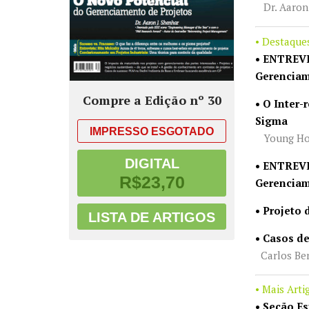
Dr. Aaron 
• Destaque
• ENTREVI
Gerenciam
Compre a Edição nº 30
• O Inter
Sigma
IMPRESSO
ESGOTADO
Young Hoo
DIGITAL
•
ENTREVI
R$23,70
Gerenciam
• Projeto
LISTA DE ARTIGOS
• Casos d
Carlos Ben
• Mais Arti
•
Seção Es