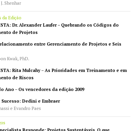
J. Shenhar
s da Edição
STA: Dr. Alexander Laufer – Quebrando os Códigos do
ento de Projetos
-relacionamento entre Gerenciamento de Projetos e Seis
n Kwak, PhD.
STA:
Rita Mulcahy – As Prioridades em Treinamento e em
ento de Riscos
 do Ano – Os vencedores da edição 2009
e Sucesso: Dedini e Embraer
assi e Evandro Paes
gos
pecialista Responde: Projetos Sustentáveis. O que