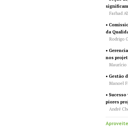
significa
Farhad Ab
• Comissi
da Qualid
Rodrigo 
• Gerenci
nos proje
Maurício 
• Gestão 
Manoel Fr
• Sucesso 
piores pro
André Cho
Aproveite