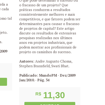
O que pode determinar o sucesso ou
rda a
o fracasso de um projeto? Que
e cada
práticas conduzem a resultados
consistentemente melhores e mais
como tal
competitivos, e que fatores podem ser
determinantes para causar o fracasso
de projetos de capital? Este artigo
jeto.
discute os resultados de extensivas
pesquisas realizadas nos últimos
s.
anos em projetos industriais, que
podem mostrar aos profissionais de
2009
projeto os caminhos do sucesso.
Autores:
Andre Augusto Choma,
Stephen Bransfield, Swati Bhat.
Publicado: MundoPM - Dez/2009
Jan/2010.
- Pág. 34
11,30
R$