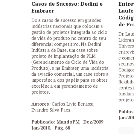
Casos de Sucesso: Dedini e
Entre
Embraer
Laufe
Códig
Dois casos de sucesso em grandes
de Pr
indústrias nacionais que colocam a
gestão de projetos integrada ao ciclo
Dr. Lau
de vida do produto no centro do seu
Lideran
diferencial competitivo. Na Dedini
Univers
Indústria de Base, um case sobre
entrev
projeto de implantação de PLM
e comen
(Gerenciamento de Ciclo de Vida do
seu nov
Produto), e na Embraer, uma indústria
Código
da aviação comercial, um case sobre a
Projeto
importância dos papéis para se obter
flexibi
excelência em gerenciamento de
contex
projetos.
fundam
projet
Autores:
Carlos Livio Benassi,
Evandro Silva Paes.
Public
Jan/20
Publicado: MundoPM - Dez/2009
Jan/2010.
- Pág. 68