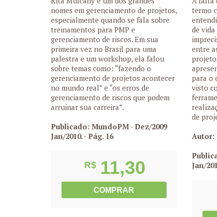
Rita Mulcahy é um dos grandes
A falta
nomes em gerenciamento de projetos,
termo c
especialmente quando se fala sobre
entendi
treinamentos para PMP e
de vida
gerenciamento de riscos. Em sua
impreci
primeira vez no Brasil para uma
entre a
palestra e um workshop, ela falou
projeto
sobre temas como: “fazendo o
apresen
gerenciamento de projetos acontecer
para o 
no mundo real” e “os erros de
visto 
gerenciamento de riscos que podem
ferrame
arruinar sua carreira”.
realiza
de proj
Publicado: MundoPM - Dez/2009
Jan/2010.
- Pág. 16
Autor:
Public
11,30
R$
Jan/20
COMPRAR