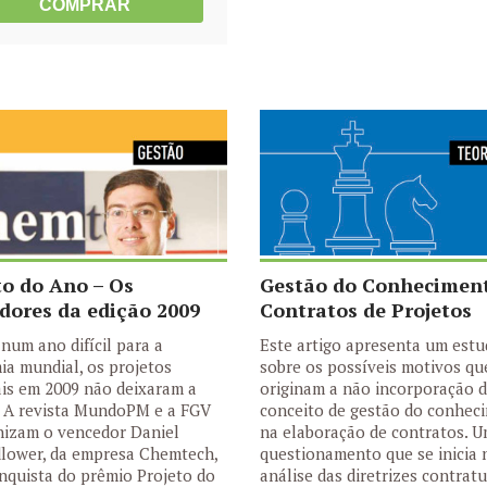
COMPRAR
to do Ano – Os
Gestão do Conhecimen
dores da edição 2009
Contratos de Projetos
um ano difícil para a
Este artigo apresenta um est
a mundial, os projetos
sobre os possíveis motivos qu
is em 2009 não deixaram a
originam a não incorporação 
. A revista MundoPM e a FGV
conceito de gestão do conhec
nizam o vencedor Daniel
na elaboração de contratos. 
lower, da empresa Chemtech,
questionamento que se inicia 
nquista do prêmio Projeto do
análise das diretrizes contrat