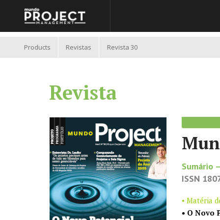
//
Products
Revistas
Revista 30
Revista
Mund
Sumário –
ISSN 180
• Matéria 
• O Novo 