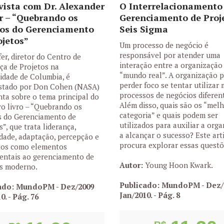
vista com Dr. Alexander
O Interrelacionamento
r – “Quebrando os
Gerenciamento de Proj
os do Gerenciamento
Seis Sigma
ojetos”
Um processo de negócio é
responsável por atender uma
fer, diretor do Centro de
interação entre a organização
ça de Projetos na
“mundo real”. A organização 
idade de Columbia, é
perder foco se tentar utilizar
istado por Don Cohen (NASA)
processos de negócios diferen
ta sobre o tema principal do
Além disso, quais são os “mel
o livro – “Quebrando os
categoria” e quais podem ser
s do Gerenciamento de
utilizados para auxiliar a org
s”, que trata liderança,
a alcançar o sucesso? Este art
lidade, adaptação, percepção e
procura explorar essas questõ
tos como elementos
entais ao gerenciamento de
Autor:
Young Hoon Kwark.
os moderno.
Publicado: MundoPM - Dez/
ado: MundoPM - Dez/2009
Jan/2010.
- Pág. 8
10.
- Pág. 76