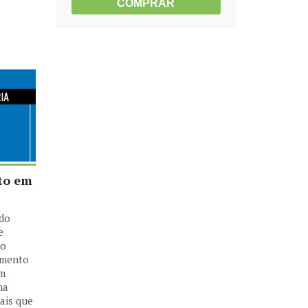
COMPRAR
to em
udo
e
do
imento
Um
na
uais que