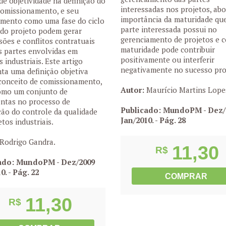
 de objetividade na definição do
interessadas nos projetos, abo
omissionamento, e seu
importância da maturidade qu
mento como uma fase do ciclo
parte interessada possui no
 do projeto podem gerar
gerenciamento de projetos e 
sões e conflitos contratuais
maturidade pode contribuir
s partes envolvidas em
positivamente ou interferir
s industriais. Este artigo
negativamente no sucesso pro
ta uma definição objetiva
conceito de comissionamento,
Autor:
Maurício Martins Lope
como um conjunto de
ntas no processo de
Publicado: MundoPM - Dez/
ção do controle da qualidade
Jan/2010.
- Pág. 28
etos industriais.
Rodrigo Gandra.
11,30
R$
ado: MundoPM - Dez/2009
10.
- Pág. 22
COMPRAR
11,30
R$