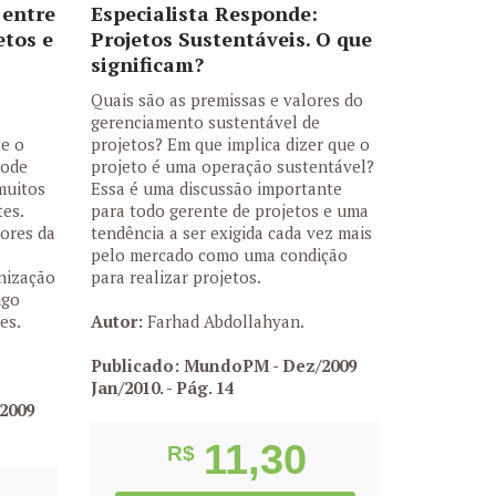
 entre
Especialista Responde:
etos e
Projetos Sustentáveis. O que
significam?
Quais são as premissas e valores do
gerenciamento sustentável de
 e o
projetos? Em que implica dizer que o
pode
projeto é uma operação sustentável?
 muitos
Essa é uma discussão importante
tes.
para todo gerente de projetos e uma
hores da
tendência a ser exigida cada vez mais
pelo mercado como uma condição
anização
para realizar projetos.
igo
es.
Autor:
Farhad Abdollahyan.
Publicado: MundoPM - Dez/2009
Jan/2010.
- Pág. 14
2009
11,30
R$