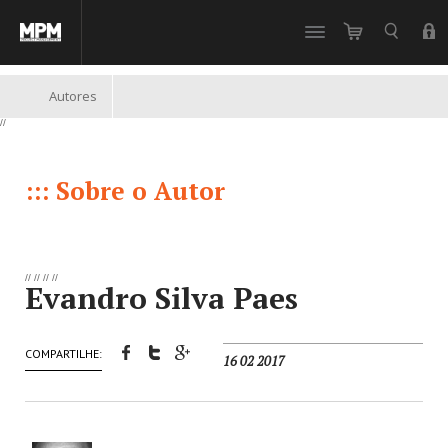
//
Autores
//
::: Sobre o Autor
//
//
//
//
Evandro Silva Paes
COMPARTILHE:
16 02 2017