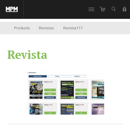
//
Products
Revistas
Revista117
Revista