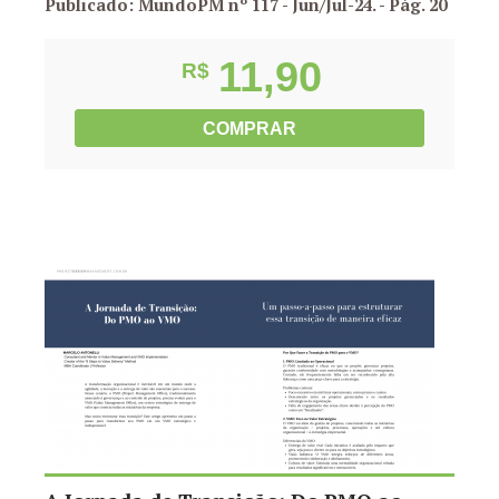
Publicado: MundoPM nº 117 - Jun/Jul-24.
- Pág. 20
11,90
R$
COMPRAR