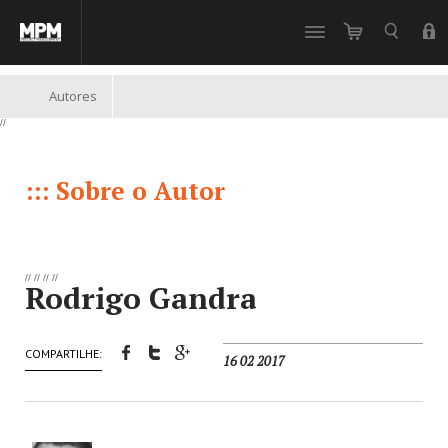
//
Autores
//
::: Sobre o Autor
//
//
//
//
Rodrigo Gandra
COMPARTILHE:
16 02 2017