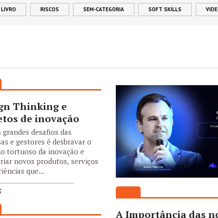
 LIVRO
RISCOS
SEM-CATEGORIA
SOFT SKILLS
VID
gn Thinking e
etos de inovação
 grandes desafios das
as e gestores é desbravar o
o tortuoso da inovação e
criar novos produtos, serviços
iências que...
5
A Importância das n