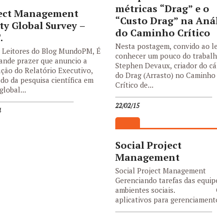
métricas “Drag” e o
ect Management
“Custo Drag” na Aná
ity Global Survey –
do Caminho Crítico
.
Nesta postagem, convido ao le
Leitores do Blog MundoPM, É
conhecer um pouco do trabalh
ande prazer que anuncio a
Stephen Devaux, criador do cá
ação do Relatório Executivo,
do Drag (Arrasto) no Caminho
ado da pesquisa científica em
Crítico de...
global...
22/02/15
4
Social Project
Management
Social Project Management
Gerenciando tarefas das equip
ambientes sociais. 
aplicativos para gerenciamento