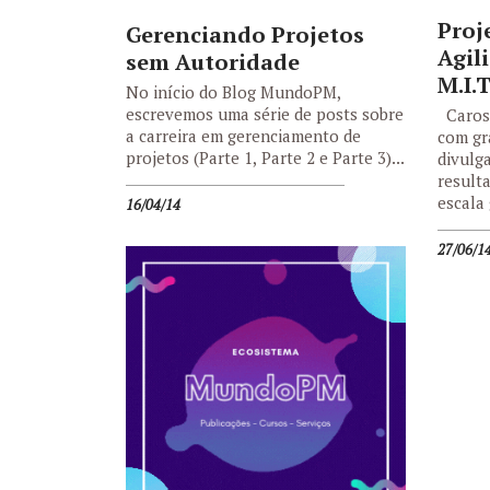
Proj
Gerenciando Projetos
Agil
sem Autoridade
M.I.T
No início do Blog MundoPM,
escrevemos uma série de posts sobre
Caros 
a carreira em gerenciamento de
com gr
projetos (Parte 1, Parte 2 e Parte 3)...
divulg
result
escala 
16/04/14
27/06/1