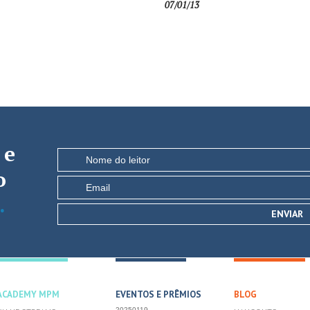
07/01/13
e
o
.
ACADEMY MPM
EVENTOS E PRÊMIOS
BLOG
20250119