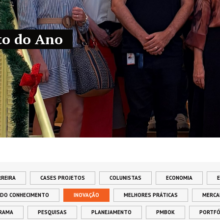
to do Ano
RREIRA
CASES PROJETOS
COLUNISTAS
ECONOMIA
 DO CONHECIMENTO
INOVAÇÃO
MELHORES PRÁTICAS
MERC
RAMA
PESQUISAS
PLANEJAMENTO
PMBOK
PORTFÓ