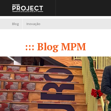
//
Blog
Inovação
::: Blog MPM