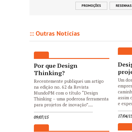
PROMOÇÕES
RESENHAS
::: Outras Notícias
Desi
Por que Design
proj
Thinking?
Um dos
Recentemente publiquei um artigo
empres
na edição no. 62 da Revista
caminh
MundoPM com o título “Design
assim 
Thinking – uma poderosa ferramenta
e exper
para projetos de inovação”....
17/04/1
09/07/15