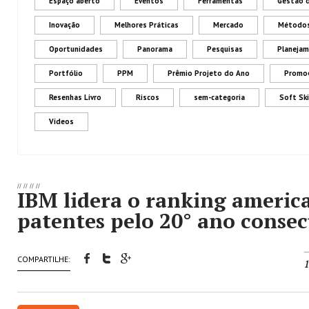
Espaço aberto
Eventos
Ferramentas
Gestão 
Inovação
Melhores Práticas
Mercado
Métodos
Oportunidades
Panorama
Pesquisas
Planeja
Portfólio
PPM
Prêmio Projeto do Ano
Promo
Resenhas Livro
Riscos
sem-categoria
Soft Ski
Vídeos
//
//
//
//
IBM lidera o ranking americ
patentes pelo 20° ano consec
COMPARTILHE:
1