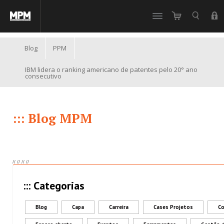
//
Blog
PPM
IBM lidera o ranking americano de patentes pelo 20° ano
consecutivo
::: Blog MPM
//
//
//
//
::: Categorias
Blog
Capa
Carreira
Cases Projetos
Co