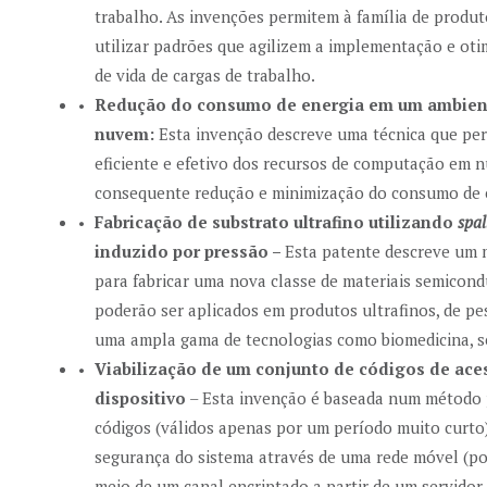
trabalho. As invenções permitem à família de produ
utilizar padrões que agilizem a implementação e oti
de vida de cargas de trabalho.
Redução do consumo de energia em um ambien
nuvem:
Esta invenção descreve uma técnica que per
eficiente e efetivo dos recursos de computação em 
consequente redução e minimização do consumo de 
Fabricação de substrato ultrafino utilizando
spal
induzido por pressão –
Esta patente descreve um 
para fabricar uma nova classe de materiais semicond
poderão ser aplicados em produtos ultrafinos, de pes
uma ampla gama de tecnologias como biomedicina, s
Viabilização de um conjunto de códigos de ace
dispositivo
– Esta invenção é baseada num método p
códigos (válidos apenas por um período muito curto
segurança do sistema através de uma rede móvel (po
meio de um canal encriptado a partir de um servidor