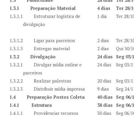
1.3
Publicidade
28 dias
Ter 28/1
1.3.1
Preparação Material
4 dias
Ter 28/1
1.3.1.1
Estruturar logística de
1 dia
Ter 28/1
divulgação
1.3.1.2
Ligar para parceiros
2 dias
Ter 28/1
1.3.1.3
Entregar material
2 dias
Qui 30/1
1.3.2
Divulgação
24 dias
Seg 03/1
1.3.2.1
Divulgar mídia online e
24 dias
Seg 03/1
parceiros
1.3.2.2
Realizar palestras
20 dias
Seg 03/1
1.3.2.3
Distribuir mídia impressa
9 dias
Seg 24/1
1.4
Preparação Postos Coleta
40 dias
Seg 06/1
1.4.1
Estrutura
38 dias
Seg 06/1
1.4.1.1
Providenciar recursos
30 dias
Seg 06/1