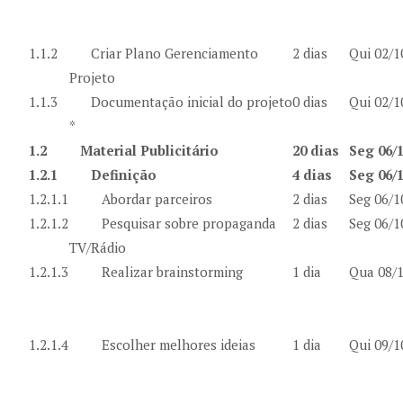
1.1.2
Criar Plano Gerenciamento
2 dias
Qui 02/1
Projeto
1.1.3
Documentação inicial do projeto
0 dias
Qui 02/1
*
1.2
Material Publicitário
20 dias
Seg 06/1
1.2.1
Definição
4 dias
Seg 06/1
1.2.1.1
Abordar parceiros
2 dias
Seg 06/1
1.2.1.2
Pesquisar sobre propaganda
2 dias
Seg 06/1
TV/Rádio
1.2.1.3
Realizar brainstorming
1 dia
Qua 08/1
1.2.1.4
Escolher melhores ideias
1 dia
Qui 09/1