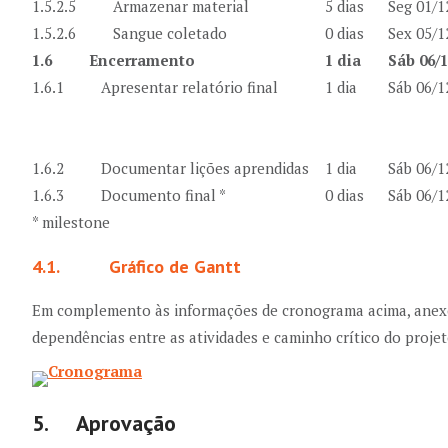
1.5.2.5
Armazenar material
5 dias
Seg 01/1
1.5.2.6
Sangue coletado
0 dias
Sex 05/1
1.6
Encerramento
1 dia
Sáb 06/1
1.6.1
Apresentar relatório final
1 dia
Sáb 06/1
1.6.2
Documentar lições aprendidas
1 dia
Sáb 06/1
1.6.3
Documento final *
0 dias
Sáb 06/1
* milestone
4.1. Gráfico de Gantt
Em complemento às informações de cronograma acima, anexo 
dependências entre as atividades e caminho crítico do projet
5. Aprovação