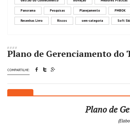
Gestão do Conhecimento
Inovação
Melhores Práticas
Panorama
Pesquisas
Planejamento
PMBOK
Resenhas Livro
Riscos
sem-categoria
Soft Ski
//
//
//
//
Plano de Gerenciamento do
COMPARTILHE:
Plano de G
(Elab