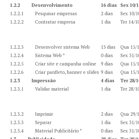
1.2.2
Desenvolvimento
16 dias
Sex 10/1
1.2.2.1
Pesquisar empresas
2 dias
Sex 10/1
1.2.2.2
Contratar empresa
1 dia
Ter 14/1
1.2.2.3
Desenvolver sistema Web
13 dias
Qua 15/1
1.2.2.4
Sistema Web *
0 dias
Sex 31/1
1.2.2.5
Criar site e campanha online
9 dias
Qua 15/1
1.2.2.6
Criar panfleto, banner e slides
9 dias
Qua 15/1
1.2.3
Impressão
4 dias
Ter 28/1
1.2.3.1
Validar material
1 dia
Ter 28/1
1.2.3.2
Imprimir
2 dias
Qua 29/1
1.2.3.3
Separar
1 dia
Sex 31/1
1.2.3.4
Material Publicitário *
0 dias
Sex 31/1