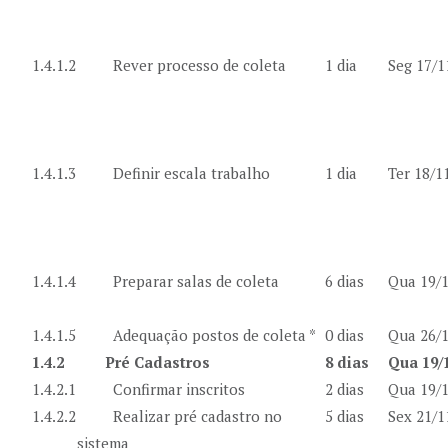
1.4.1.2
Rever processo de coleta
1 dia
Seg 17/1
1.4.1.3
Definir escala trabalho
1 dia
Ter 18/1
1.4.1.4
Preparar salas de coleta
6 dias
Qua 19/1
1.4.1.5
Adequação postos de coleta *
0 dias
Qua 26/1
1.4.2
Pré Cadastros
8 dias
Qua 19/
1.4.2.1
Confirmar inscritos
2 dias
Qua 19/1
1.4.2.2
Realizar pré cadastro no
5 dias
Sex 21/1
sistema