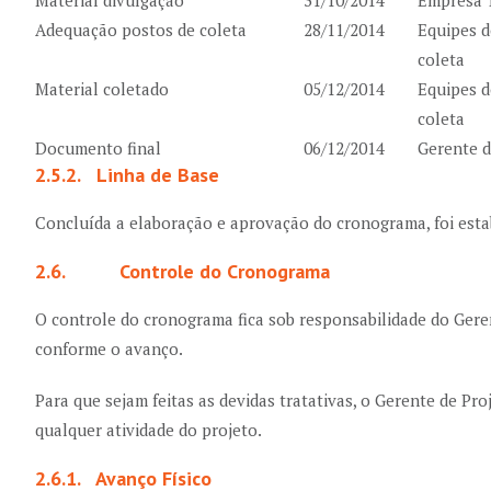
Material divulgação
31/10/2014
Empresa T
Adequação postos de coleta
28/11/2014
Equipes d
coleta
Material coletado
05/12/2014
Equipes d
coleta
Documento final
06/12/2014
Gerente d
2.5.2. Linha de Base
Concluída a elaboração e aprovação do cronograma, foi estab
2.6. Controle do Cronograma
O controle do cronograma fica sob responsabilidade do Geren
conforme o avanço.
Para que sejam feitas as devidas tratativas, o Gerente de Pro
qualquer atividade do projeto.
2.6.1. Avanço Físico