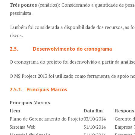
Três pontos
(cenários): Considerando a quantidade de pess
pessimista.
Também foi considerada a disponibilidade dos recursos, as fo
riscos.
2.5. Desenvolvimento do cronograma
O cronograma do projeto foi desenvolvido a partir da anális
O MS Project 2013 foi utilizado como ferramenta de apoio 
2.5.1. Principais Marcos
Principais Marcos
Item
Data fim
Respons
Plano de Gerenciamento do Projeto
03/10/2014
Gerente d
Sistema Web
31/10/2014
Empresa T