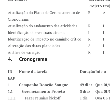
Projeto
Pro
Atualização do Plano de Gerenciamento de
R
A
Cronograma
Atualização do andamento das atividades
R
I
Identificação de eventuais atrasos
I
I
Identificação de impacto no caminho crítico
R
I
Alteração das datas planejadas
A
I
Análise de variação
R
I
4. Cronograma
ID
Nome da tarefa
Duração
Início
EAP
1
Campanha Doação Sangue
49 dias
Qua 01/
1.1
Gerenciamento Projeto
3 dias
Qua 01/
1.1.1
Fazer reunião kickoff
1 dia
Qua 01/1