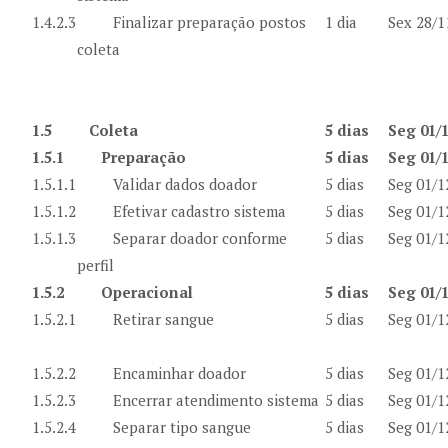
1.4.2.3
Finalizar preparação postos
1 dia
Sex 28/1
coleta
1.5
Coleta
5 dias
Seg 01/1
1.5.1
Preparação
5 dias
Seg 01/1
1.5.1.1
Validar dados doador
5 dias
Seg 01/1
1.5.1.2
Efetivar cadastro sistema
5 dias
Seg 01/1
1.5.1.3
Separar doador conforme
5 dias
Seg 01/1
perfil
1.5.2
Operacional
5 dias
Seg 01/1
1.5.2.1
Retirar sangue
5 dias
Seg 01/1
1.5.2.2
Encaminhar doador
5 dias
Seg 01/1
1.5.2.3
Encerrar atendimento sistema
5 dias
Seg 01/1
1.5.2.4
Separar tipo sangue
5 dias
Seg 01/1