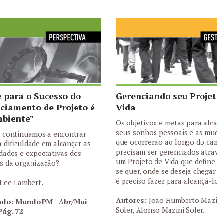
 para o Sucesso do
Gerenciando seu Projet
ciamento de Projeto é
Vida
biente”
Os objetivos e metas para alc
seus sonhos pessoais e as mu
 continuamos a encontrar
que ocorrerão ao longo do ca
 dificuldade em alcançar as
precisam ser gerenciados atra
dades e expectativas dos
um Projeto de Vida que define
s da organização?
se quer, onde se deseja chegar
é preciso fazer para alcançá-l
Lee Lambert.
Autores:
João Humberto Mazi
ado: MundoPM - Abr/Mai
Soler, Alonso Mazini Soler.
Pág. 72