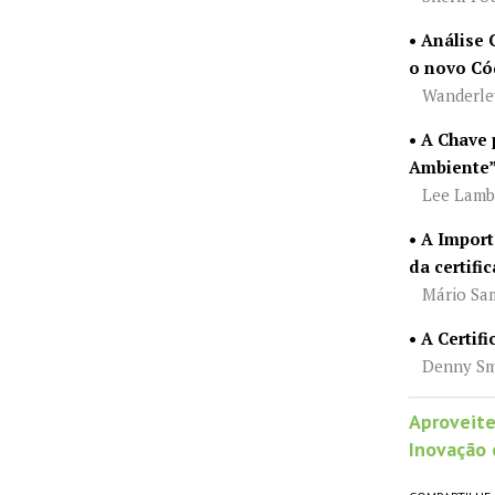
• Análise
o novo Cód
Wanderley
• A Chave
Ambiente
Lee Lamb
• A Impor
da certif
Mário Sam
• A Certi
Denny Sm
Aproveite
Inovação 