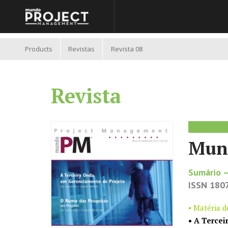
//
Products
Revistas
Revista 08
Revista
Mun
Sumário –
ISSN 180
• Matéria 
• A Terce