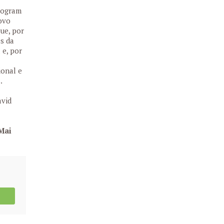
rogram
ovo
ue, por
es da
e, por
ional e
.
avid
Mai