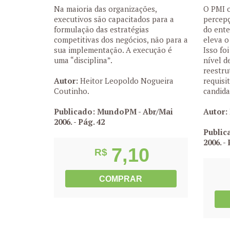
Na maioria das organizações,
O PMI o
executivos são capacitados para a
percepç
formulação das estratégias
do ent
competitivas dos negócios, não para a
eleva o
sua implementação. A execução é
Isso f
uma “disciplina”.
nível d
reestru
Autor:
Heitor Leopoldo Nogueira
requisi
Coutinho.
candida
Publicado: MundoPM - Abr/Mai
Autor:
2006.
- Pág. 42
Public
2006.
- 
7,10
R$
COMPRAR