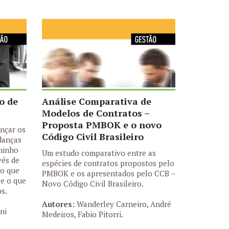
o de
Análise Comparativa de
Modelos de Contratos –
Proposta PMBOK e o novo
ançar os
Código Civil Brasileiro
danças
minho
Um estudo comparativo entre as
vés de
espécies de contratos propostos pelo
 o que
PMBOK e os apresentados pelo CCB –
 e o que
Novo Código Civil Brasileiro.
os.
Autores:
Wanderley Carneiro, André
ni
Medeiros, Fabio Pitorri.