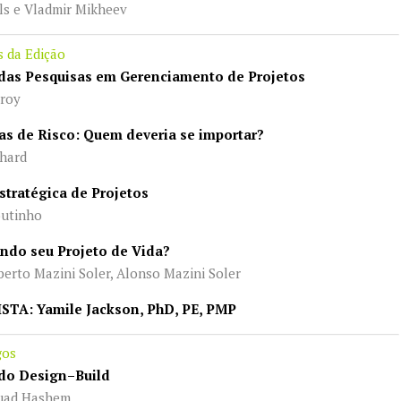
s e Vladmir Mikheev
s da Edição
das Pesquisas em Gerenciamento de Projetos
roy
as de Risco: Quem deveria se importar?
hard
stratégica de Projetos
utinho
ando seu Projeto de Vida?
rto Mazini Soler, Alonso Mazini Soler
STA: Yamile Jackson, PhD, PE, PMP
gos
 do Design–Build
uad Hashem