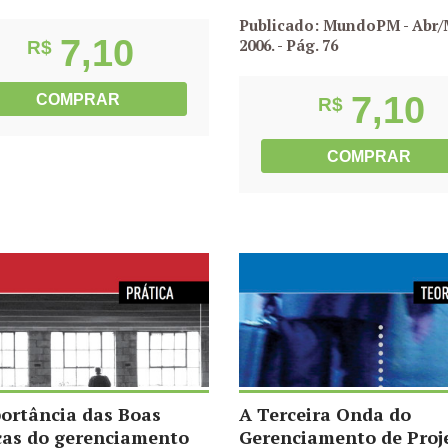
Publicado: MundoPM - Abr/
7,10
2006.
- Pág. 76
R$
7,10
COMPRAR
R$
COMPRAR
ortância das Boas
A Terceira Onda do
cas do gerenciamento
Gerenciamento de Proj