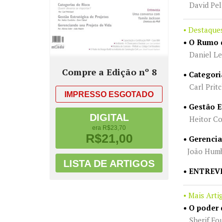
David Pell
• Destaque
• O Rumo 
Daniel Le
Compre a Edição nº 8
• Categori
Carl Pritc
IMPRESSO
ESGOTADO
• Gestão E
DIGITAL
Heitor Co
era R$23,70
R$21,00
• Gerenci
João Humbe
LISTA DE ARTIGOS
• ENTREVI
• Mais Arti
• O poder
Sherif Fo