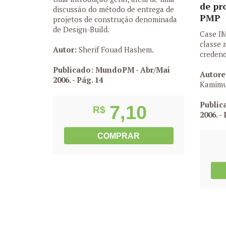
de pro
discussão do método de entrega de
PMP
projetos de construção denominada
de Design-Build.
Case I
classe 
Autor:
Sherif Fouad Hashem.
creden
Publicado: MundoPM - Abr/Mai
Autore
2006.
- Pág. 14
Kamimu
Public
7,10
R$
2006.
- 
COMPRAR