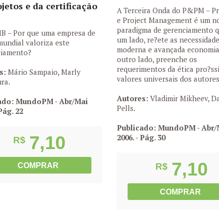
jetos e da certificação
A Terceira Onda do P&PM – P
e Project Management é um n
paradigma de gerenciamento q
MB – Por que uma empresa de
um lado, re?ete as necessidad
mundial valoriza este
moderna e avançada economia 
ciamento?
outro lado, preenche os
requerimentos da ética pro?ss
s:
Mário Sampaio, Marly
valores universais dos autores
ra.
Autores:
Vladimir Mikheev, D
ado: MundoPM - Abr/Mai
Pells.
Pág. 22
Publicado: MundoPM - Abr/
7,10
2006.
- Pág. 30
R$
7,10
COMPRAR
R$
COMPRAR