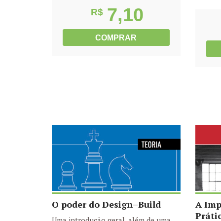
7,10
R$
COMPRAR
O poder do Design–Build
A Imp
Práti
Uma introdução geral, além de uma