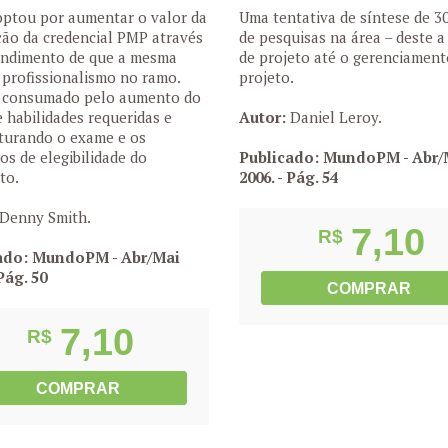
ptou por aumentar o valor da
Uma tentativa de síntese de 3
ão da credencial PMP através
de pesquisas na área – deste 
endimento de que a mesma
de projeto até o gerenciament
 profissionalismo no ramo.
projeto.
oi consumado pelo aumento do
e habilidades requeridas e
Autor:
Daniel Leroy.
turando o exame e os
tos de elegibilidade do
Publicado: MundoPM - Abr/
to.
2006.
- Pág. 54
Denny Smith.
7,10
R$
ado: MundoPM - Abr/Mai
Pág. 50
COMPRAR
7,10
R$
COMPRAR