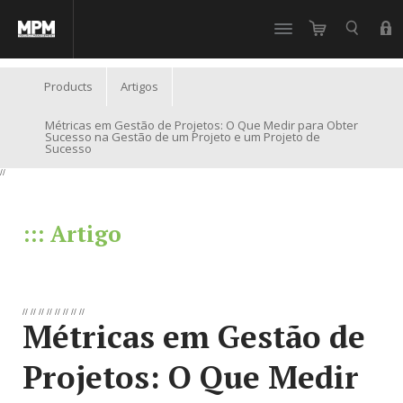
//
Products
Artigos
Métricas em Gestão de Projetos: O Que Medir para Obter
Sucesso na Gestão de um Projeto e um Projeto de
Sucesso
//
::: Artigo
//
//
//
//
//
//
//
//
Métricas em Gestão de
Projetos: O Que Medir