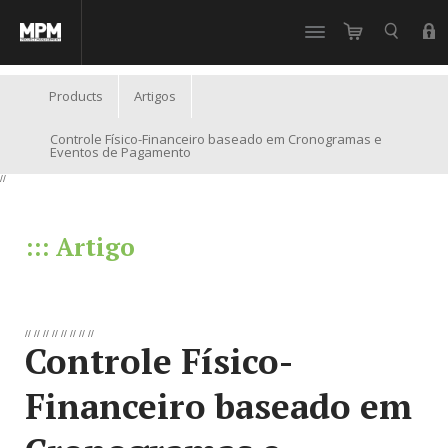
//
Products
Artigos
Controle Físico-Financeiro baseado em Cronogramas e
Eventos de Pagamento
//
::: Artigo
//
//
//
//
//
//
//
//
Controle Físico-
Financeiro baseado em