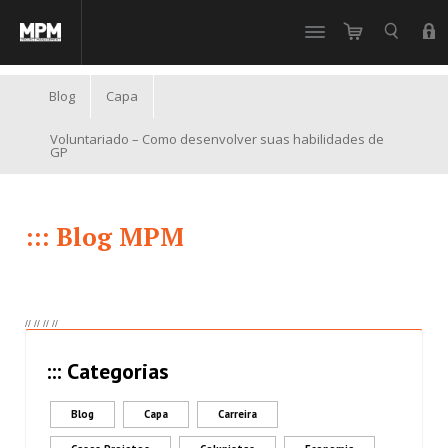
//
Blog
Capa
Voluntariado – Como desenvolver suas habilidades de
GP
::: Blog MPM
//
//
//
//
::: Categorias
Blog
Capa
Carreira