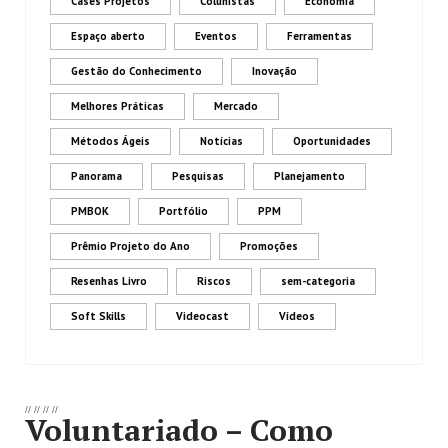
Cases Projetos
Colunistas
Economia
Espaço aberto
Eventos
Ferramentas
Gestão do Conhecimento
Inovação
Melhores Práticas
Mercado
Métodos Ágeis
Notícias
Oportunidades
Panorama
Pesquisas
Planejamento
PMBOK
Portfólio
PPM
Prêmio Projeto do Ano
Promoções
Resenhas Livro
Riscos
sem-categoria
Soft Skills
Videocast
Vídeos
//
//
//
//
Voluntariado – Como