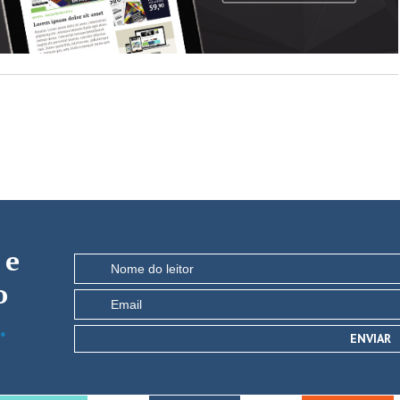
e
o
.