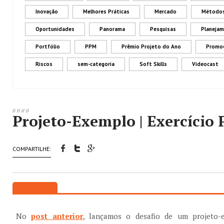
Inovação
Melhores Práticas
Mercado
Métodos
Oportunidades
Panorama
Pesquisas
Planeja
Portfólio
PPM
Prêmio Projeto do Ano
Promo
Riscos
sem-categoria
Soft Skills
Videocast
//
//
//
//
Projeto-Exemplo | Exercício 
COMPARTILHE:
No
post anterior
, lançamos o desafio de um projeto-e