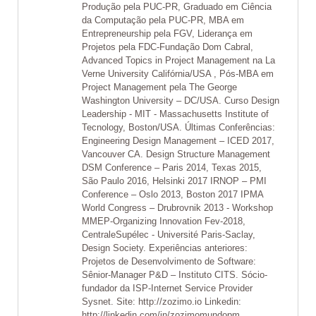
Produção pela PUC-PR, Graduado em Ciência
da Computação pela PUC-PR, MBA em
Entrepreneurship pela FGV, Liderança em
Projetos pela FDC-Fundação Dom Cabral,
Advanced Topics in Project Management na La
Verne University Califórnia/USA , Pós-MBA em
Project Management pela The George
Washington University – DC/USA. Curso Design
Leadership - MIT - Massachusetts Institute of
Tecnology, Boston/USA. Últimas Conferências:
Engineering Design Management – ICED 2017,
Vancouver CA. Design Structure Management
DSM Conference – Paris 2014, Texas 2015,
São Paulo 2016, Helsinki 2017 IRNOP – PMI
Conference – Oslo 2013, Boston 2017 IPMA
World Congress – Drubrovnik 2013 - Workshop
MMEP-Organizing Innovation Fev-2018,
CentraleSupélec - Université Paris-Saclay,
Design Society. Experiências anteriores:
Projetos de Desenvolvimento de Software:
Sênior-Manager P&D – Instituto CITS. Sócio-
fundador da ISP-Internet Service Provider
Sysnet. Site: http://zozimo.io Linkedin:
http://linkedin.com/in/zozimomundopm