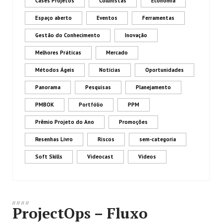
Cases Projetos
Colunistas
Economia
Espaço aberto
Eventos
Ferramentas
Gestão do Conhecimento
Inovação
Melhores Práticas
Mercado
Métodos Ágeis
Notícias
Oportunidades
Panorama
Pesquisas
Planejamento
PMBOK
Portfólio
PPM
Prêmio Projeto do Ano
Promoções
Resenhas Livro
Riscos
sem-categoria
Soft Skills
Videocast
Vídeos
//
//
//
//
ProjectOps – Fluxo