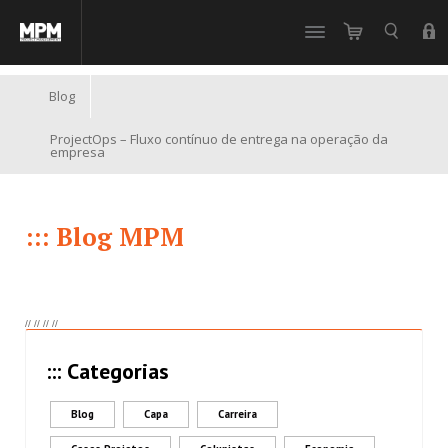
//
Blog
ProjectOps – Fluxo contínuo de entrega na operação da
empresa
::: Blog MPM
//
//
//
//
::: Categorias
Blog
Capa
Carreira