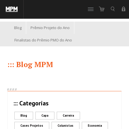
//
Blog
Prêmio Projeto do Ano
Finalistas do Prêmio PMO do Ano
::: Blog MPM
//
//
//
//
::: Categorias
Blog
Capa
Carreira
Cases Projetos
Colunistas
Economia