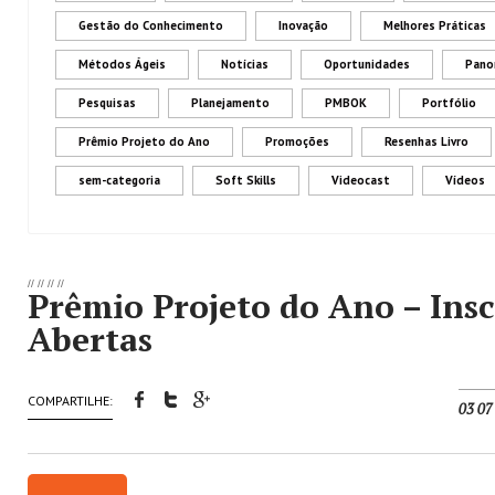
Gestão do Conhecimento
Inovação
Melhores Práticas
Métodos Ágeis
Notícias
Oportunidades
Pano
Pesquisas
Planejamento
PMBOK
Portfólio
Prêmio Projeto do Ano
Promoções
Resenhas Livro
sem-categoria
Soft Skills
Videocast
Vídeos
//
//
//
//
Prêmio Projeto do Ano – Insc
Abertas
COMPARTILHE:
03 07