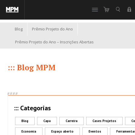
//
Blog
Prêmio Projeto do Ano
Prêmio Projeto do Ano – Inscrições Abertas
::: Blog MPM
//
//
//
//
::: Categorias
Blog
Capa
Carreira
Cases Projetos
Co
Economia
Espaço aberto
Eventos
Ferramenta