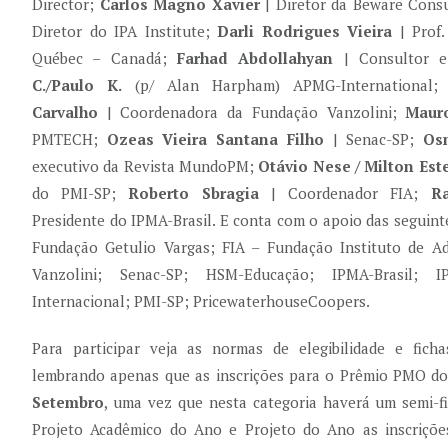
Director;
Carlos Magno Xavier
| Diretor da Beware Cons
Diretor do IPA Institute;
Darli Rodrigues Vieira
| Prof.
Québec – Canadá;
Farhad Abdollahyan
| Consultor e
C./Paulo K.
(p/ Alan Harpham) APMG-International
Carvalho
| Coordenadora da Fundação Vanzolini;
Mauro
PMTECH;
Ozeas Vieira Santana Filho
| Senac-SP;
Os
executivo da Revista MundoPM;
Otávio Nese / Milton Es
do PMI-SP;
Roberto Sbragia
| Coordenador FIA;
Ra
Presidente do IPMA-Brasil. E conta com o apoio das seguin
Fundação Getulio Vargas; FIA – Fundação Instituto de A
Vanzolini; Senac-SP; HSM-Educação; IPMA-Brasil; I
Internacional; PMI-SP; PricewaterhouseCoopers.
Para participar veja as normas de elegibilidade e ficha
lembrando apenas que as inscrições para o Prêmio PMO do
Setembro
, uma vez que nesta categoria haverá um semi-fi
Projeto Acadêmico do Ano e Projeto do Ano as inscriçõ