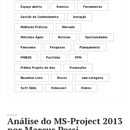
Espaço aberto
Eventos
Ferramentas
Gestão do Conhecimento
Inovação
Melhores Práticas
Mercado
Métodos Ágeis
Notícias
Oportunidades
Panorama
Pesquisas
Planejamento
PMBOK
Portfólio
PPM
Prêmio Projeto do Ano
Promoções
Resenhas Livro
Riscos
sem-categoria
Soft Skills
Videocast
Vídeos
//
//
//
//
Análise do MS-Project 2013
por Marcus Possi