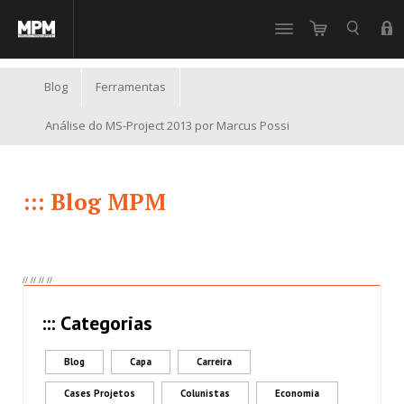
//
Blog
Ferramentas
Análise do MS-Project 2013 por Marcus Possi
::: Blog MPM
//
//
//
//
::: Categorias
Blog
Capa
Carreira
Cases Projetos
Colunistas
Economia