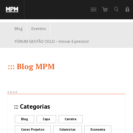
//
Blog
Eventos
FÓRUM GESTÃO CICLO – Inovar é preciso!
::: Blog MPM
//
//
//
//
::: Categorias
Blog
Capa
Carreira
Cases Projetos
Colunistas
Economia