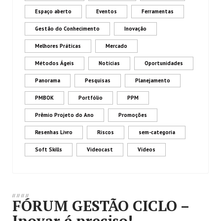
Espaço aberto
Eventos
Ferramentas
Gestão do Conhecimento
Inovação
Melhores Práticas
Mercado
Métodos Ágeis
Notícias
Oportunidades
Panorama
Pesquisas
Planejamento
PMBOK
Portfólio
PPM
Prêmio Projeto do Ano
Promoções
Resenhas Livro
Riscos
sem-categoria
Soft Skills
Videocast
Vídeos
//
//
//
//
FÓRUM GESTÃO CICLO –
Inovar é preciso!