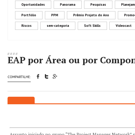
Oportunidades
Panorama
Pesquisas
Planeja
Portfólio
PPM
Prêmio Projeto do Ano
Promo
Riscos
sem-categoria
Soft Skills
Videocast
//
//
//
//
EAP por Área ou por Compo
COMPARTILHE:
Assunto iniciado no grupo “The Project Manager Network” 