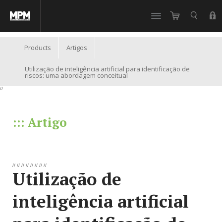
//
Products
Artigos
Utilização de inteligência artificial para identificação de
riscos: uma abordagem conceitual
//
::: Artigo
//
//
//
//
//
//
//
//
Utilização de
inteligência artificial