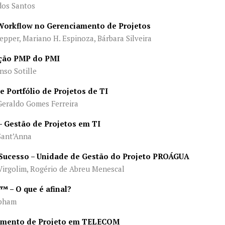
dos Santos
Workflow no Gerenciamento de Projetos
pper, Mariano H. Espinoza, Bárbara Silveira
cação PMP do PMI
so Sotille
e Portfólio de Projetos de TI
eraldo Gomes Ferreira
– Gestão de Projetos em TI
ant’Anna
 Sucesso – Unidade de Gestão do Projeto PROÁGUA
rgolim, Rogério de Abreu Menescal
™ – O que é afinal?
pham
amento de Projeto em TELECOM