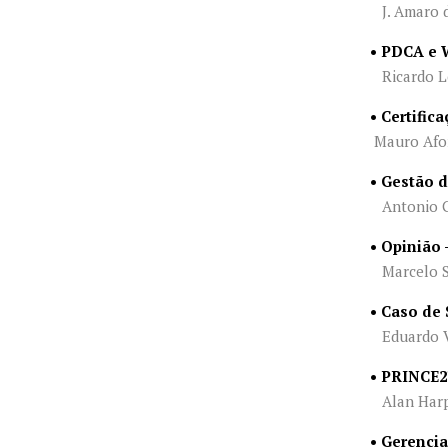
J. Amaro 
• PDCA e 
Ricardo Le
• Certifi
Mauro Afon
• Gestão d
Antonio G
• Opinião 
Marcelo S
• Caso de
Eduardo Vi
• PRINCE2
Alan Har
• Gerenci