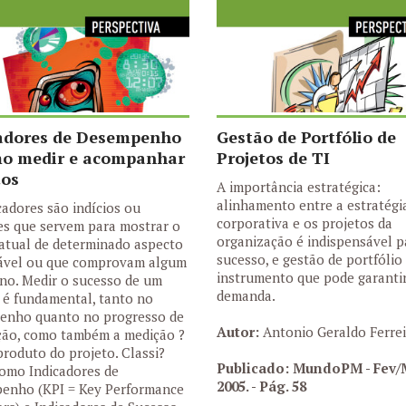
adores de Desempenho
Gestão de Portfólio de
o medir e acompanhar
Projetos de TI
tos
A importância estratégica:
alinhamento entre a estratégi
cadores são indícios ou
corporativa e os projetos da
s que servem para mostrar o
organização é indispensável p
atual de determinado aspecto
sucesso, e gestão de portfólio
iável ou que comprovam algum
instrumento que pode garantir
no. Medir o sucesso de um
demanda.
 é fundamental, tanto no
enho quanto no progresso de
Autor:
Antonio Geraldo Ferrei
ção, como também a medição ?
produto do projeto. Classi?
Publicado: MundoPM - Fev/
omo Indicadores de
2005.
- Pág. 58
enho (KPI = Key Performance