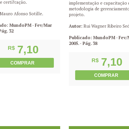
e certi?cação.
implementação e capacitação
metodologia de gerenciament
Mauro Afonso Sotille.
projeto.
ado: MundoPM - Fev/Mar
Autor:
Rui Wagner Ribeiro Sed
Pág. 32
Publicado: MundoPM - Fev/
2005.
- Pág. 38
7,10
R$
7,10
R$
COMPRAR
COMPRAR