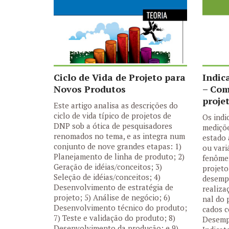
Ciclo de Vida de Projeto para
Indic
Novos Produtos
– Com
proje
Este artigo analisa as descrições do
ciclo de vida típico de projetos de
Os indi
DNP sob a ótica de pesquisadores
mediçõe
renomados no tema, e as integra num
estado 
conjunto de nove grandes etapas: 1)
ou var
Planejamento de linha de produto; 2)
fenôme
Geração de idéias/conceitos; 3)
projeto
Seleção de idéias/conceitos; 4)
desemp
Desenvolvimento de estratégia de
realiza
projeto; 5) Análise de negócio; 6)
nal do 
Desenvolvimento técnico do produto;
cados c
7) Teste e validação do produto; 8)
Desemp
Desenvolvimento da produção; e 9)