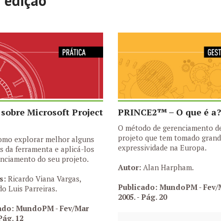
a edição
 sobre Microsoft Project
PRINCE2™ – O que é a?
O método de gerenciamento d
projeto que tem tomado gran
omo explorar melhor alguns
expressividade na Europa.
s da ferramenta e aplicá-los
nciamento do seu projeto.
Autor:
Alan Harpham.
s:
Ricardo Viana Vargas,
Publicado: MundoPM - Fev/
o Luis Parreiras.
2005.
- Pág. 20
ado: MundoPM - Fev/Mar
Pág. 12