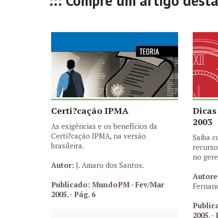
::: Compre um artigo dest
Certi?cação IPMA
Dicas
2003
As exigências e os benefícios da
Certi?cação IPMA, na versão
Saiba c
brasileira.
recurso
no gere
Autor:
J. Amaro dos Santos.
Autore
Publicado: MundoPM - Fev/Mar
Fernand
2005.
- Pág. 6
Public
2005.
- 