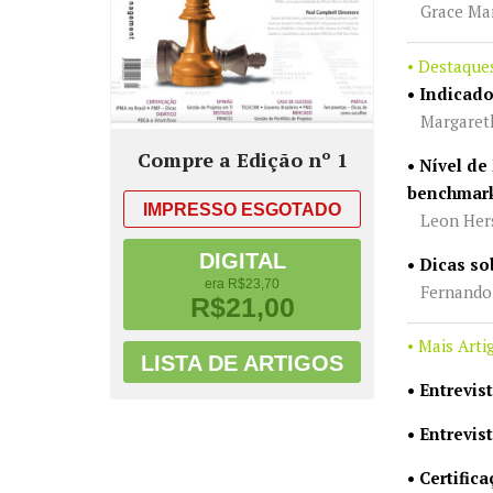
Grace Maria
• Destaque
• Indicad
Margareth 
Compre a Edição nº 1
• Nível de
benchmark
IMPRESSO
ESGOTADO
Leon Hersz
DIGITAL
• Dicas so
era R$23,70
Fernando L
R$21,00
• Mais Arti
LISTA DE ARTIGOS
• Entrevis
•
Entrevis
• Certifi