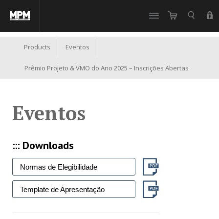
//
Products
Eventos
Prêmio Projeto & VMO do Ano 2025 – Inscrições Abertas
Eventos
::: Downloads
Normas de Elegibilidade
Template de Apresentação