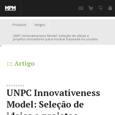
//
Products
Artigos
UNPC Innovativeness Model: Seleção de ideias e
projetos inovadores para incubar baseada no usuário
//
::: Artigo
//
//
//
//
//
//
//
//
UNPC Innovativeness
Model: Seleção de