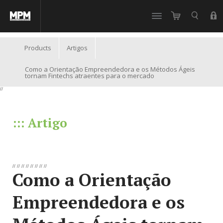
//
Products
Artigos
Como a Orientação Empreendedora e os Métodos Ágeis
tornam Fintechs atraentes para o mercado
//
::: Artigo
//
//
//
//
//
//
//
//
Como a Orientação
Empreendedora e os