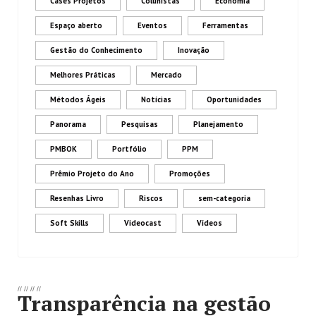
Cases Projetos
Colunistas
Economia
Espaço aberto
Eventos
Ferramentas
Gestão do Conhecimento
Inovação
Melhores Práticas
Mercado
Métodos Ágeis
Notícias
Oportunidades
Panorama
Pesquisas
Planejamento
PMBOK
Portfólio
PPM
Prêmio Projeto do Ano
Promoções
Resenhas Livro
Riscos
sem-categoria
Soft Skills
Videocast
Vídeos
//
//
//
//
Transparência na gestão