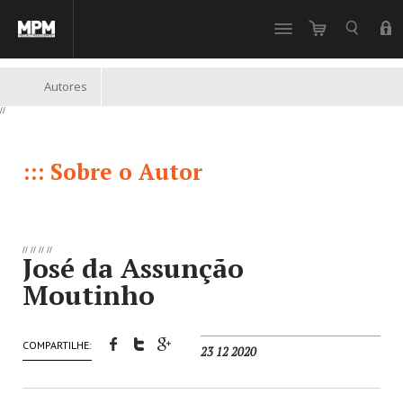
//
Autores
//
::: Sobre o Autor
//
//
//
//
José da Assunção
Moutinho
COMPARTILHE:
23 12 2020