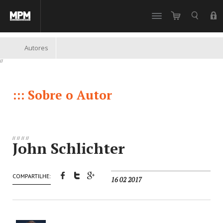
//
Autores
//
::: Sobre o Autor
//
//
//
//
John Schlichter
COMPARTILHE:
16 02 2017