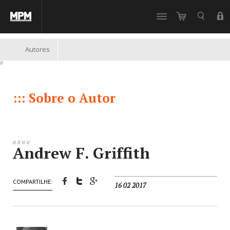
//
Autores
//
::: Sobre o Autor
//
//
//
//
Andrew F. Griffith
COMPARTILHE:
16 02 2017